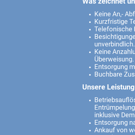
Was zeichnet un
Keine An,- Ab
Kurzfristige T
Telefonische 
Besichtigunge
unverbindlich.
Keine Anzahlu
Überweisung.
Entsorgung m
Buchbare Zus
Unsere Leistung
Betriebsauflö
Entrümpelung
inklusive De
Entsorgung n
Ankauf von we