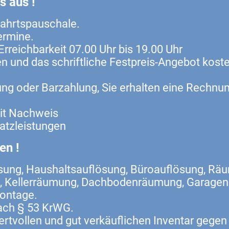
s aus !
fahrtspauschale.
ermine.
Erreichbarkeit 07.00 Uhr bis 19.00 Uhr
n und das schriftliche Festpreis-Angebot koste
ng oder Barzahlung, Sie erhalten eine Rechnun
it Nachweis
atzleistungen
en !
sung, Haushaltsauflösung, Büroauflösung, Rä
, Kellerräumung, Dachbodenräumung, Garage
montage.
ach § 53 KrWG.
rtvollen und gut verkäuflichen Inventar gegen