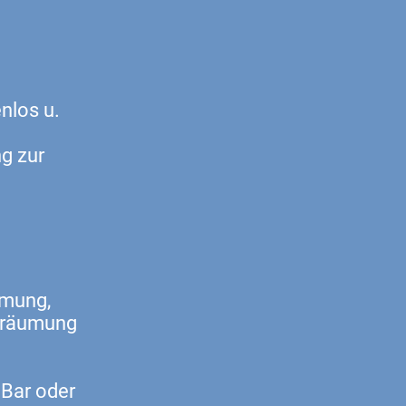
nlos u.
g zur
umung,
nräumung
 Bar oder