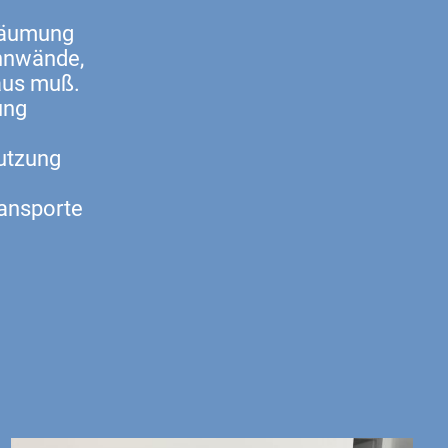
Räumung
ennwände,
aus muß.
ung
utzung
ansporte