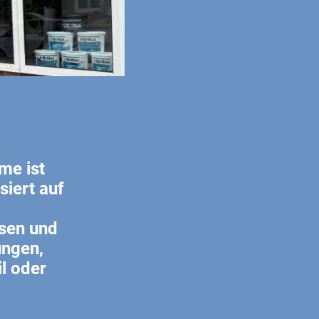
me ist
siert auf
sen und
ungen,
il oder